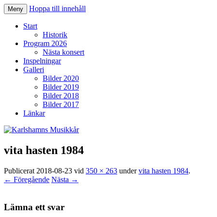
Hoppa till innehåll
Meny
Karlshamns Musikkår
Start
Historik
Program 2026
Nästa konsert
Inspelningar
Galleri
Bilder 2020
Bilder 2019
Bilder 2018
Bilder 2017
Länkar
vita hasten 1984
Publicerat
2018-08-23
vid
350 × 263
under
vita hasten 1984
.
← Föregående
Nästa →
Lämna ett svar