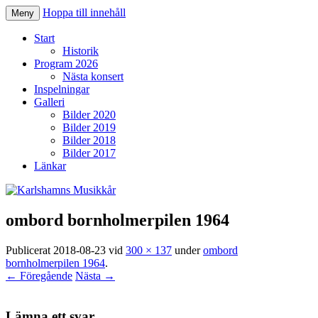
Hoppa till innehåll
Meny
Karlshamns Musikkår
Start
Historik
Program 2026
Nästa konsert
Inspelningar
Galleri
Bilder 2020
Bilder 2019
Bilder 2018
Bilder 2017
Länkar
ombord bornholmerpilen 1964
Publicerat
2018-08-23
vid
300 × 137
under
ombord
bornholmerpilen 1964
.
← Föregående
Nästa →
Lämna ett svar