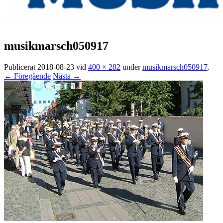
musikmarsch050917
Publicerat
2018-08-23
vid
400 × 282
under
musikmarsch050917
.
← Föregående
Nästa →