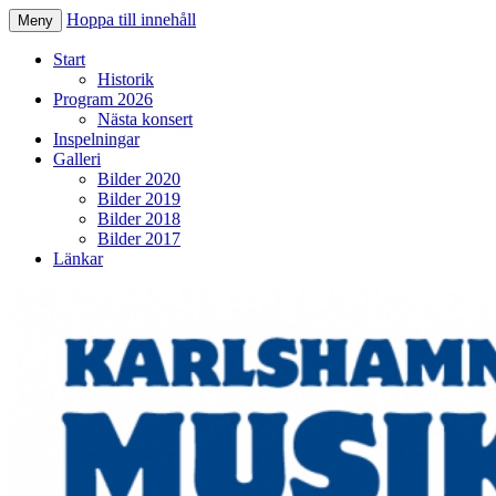
Hoppa till innehåll
Meny
Karlshamns Musikkår
Start
Historik
Program 2026
Nästa konsert
Inspelningar
Galleri
Bilder 2020
Bilder 2019
Bilder 2018
Bilder 2017
Länkar