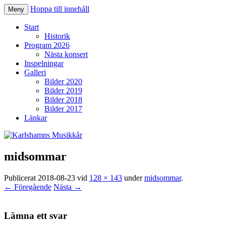
Hoppa till innehåll
Meny
Karlshamns Musikkår
Start
Historik
Program 2026
Nästa konsert
Inspelningar
Galleri
Bilder 2020
Bilder 2019
Bilder 2018
Bilder 2017
Länkar
midsommar
Publicerat
2018-08-23
vid
128 × 143
under
midsommar
.
← Föregående
Nästa →
Lämna ett svar