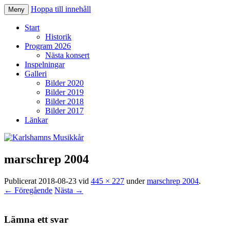
Hoppa till innehåll
Meny
Karlshamns Musikkår
Start
Historik
Program 2026
Nästa konsert
Inspelningar
Galleri
Bilder 2020
Bilder 2019
Bilder 2018
Bilder 2017
Länkar
marschrep 2004
Publicerat
2018-08-23
vid
445 × 227
under
marschrep 2004
.
← Föregående
Nästa →
Lämna ett svar