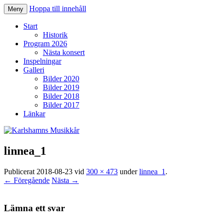
Hoppa till innehåll
Meny
Karlshamns Musikkår
Start
Historik
Program 2026
Nästa konsert
Inspelningar
Galleri
Bilder 2020
Bilder 2019
Bilder 2018
Bilder 2017
Länkar
linnea_1
Publicerat
2018-08-23
vid
300 × 473
under
linnea_1
.
← Föregående
Nästa →
Lämna ett svar