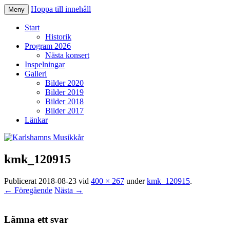
Hoppa till innehåll
Meny
Karlshamns Musikkår
Start
Historik
Program 2026
Nästa konsert
Inspelningar
Galleri
Bilder 2020
Bilder 2019
Bilder 2018
Bilder 2017
Länkar
kmk_120915
Publicerat
2018-08-23
vid
400 × 267
under
kmk_120915
.
← Föregående
Nästa →
Lämna ett svar