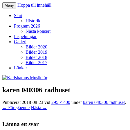
Hoppa till innehåll
Meny
Karlshamns Musikkår
Start
Historik
Program 2026
Nästa konsert
Inspelningar
Galleri
Bilder 2020
Bilder 2019
Bilder 2018
Bilder 2017
Länkar
karen 040306 radhuset
Publicerat
2018-08-23
vid
295 × 400
under
karen 040306 radhuset
.
← Föregående
Nästa →
Lämna ett svar