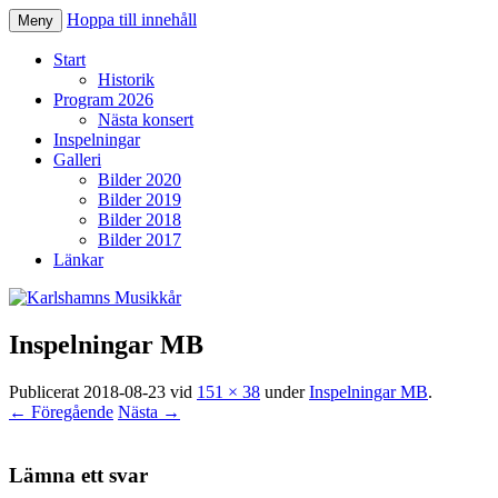
Hoppa till innehåll
Meny
Karlshamns Musikkår
Start
Historik
Program 2026
Nästa konsert
Inspelningar
Galleri
Bilder 2020
Bilder 2019
Bilder 2018
Bilder 2017
Länkar
Inspelningar MB
Publicerat
2018-08-23
vid
151 × 38
under
Inspelningar MB
.
← Föregående
Nästa →
Lämna ett svar