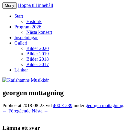
Hoppa till innehåll
Meny
Karlshamns Musikkår
Start
Historik
Program 2026
Nästa konsert
Inspelningar
Galleri
Bilder 2020
Bilder 2019
Bilder 2018
Bilder 2017
Länkar
georgen mottagning
Publicerat
2018-08-23
vid
400 × 239
under
georgen mottagning
.
← Föregående
Nästa →
Lämna ett svar