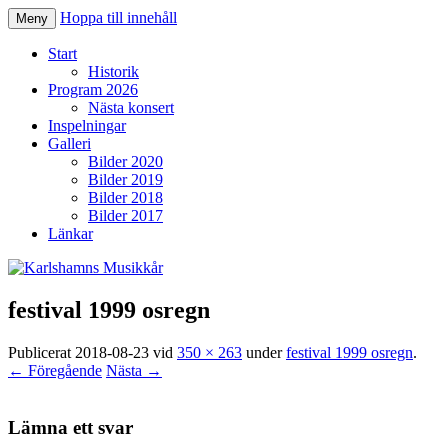
Hoppa till innehåll
Meny
Karlshamns Musikkår
Start
Historik
Program 2026
Nästa konsert
Inspelningar
Galleri
Bilder 2020
Bilder 2019
Bilder 2018
Bilder 2017
Länkar
festival 1999 osregn
Publicerat
2018-08-23
vid
350 × 263
under
festival 1999 osregn
.
← Föregående
Nästa →
Lämna ett svar