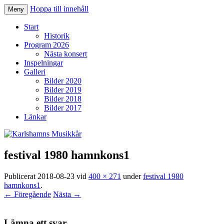
Hoppa till innehåll
Meny
Karlshamns Musikkår
Start
Historik
Program 2026
Nästa konsert
Inspelningar
Galleri
Bilder 2020
Bilder 2019
Bilder 2018
Bilder 2017
Länkar
festival 1980 hamnkons1
Publicerat
2018-08-23
vid
400 × 271
under
festival 1980
hamnkons1
.
← Föregående
Nästa →
Lämna ett svar