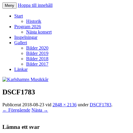
Hoppa till innehåll
Meny
Karlshamns Musikkår
Start
Historik
Program 2026
Nästa konsert
Inspelningar
Galleri
Bilder 2020
Bilder 2019
Bilder 2018
Bilder 2017
Länkar
DSCF1783
Publicerat
2018-08-23
vid
2848 × 2136
under
DSCF1783
.
← Föregående
Nästa →
Lämna ett svar