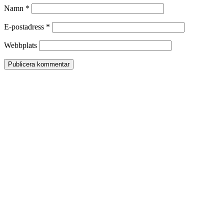
Namn
*
E-postadress
*
Webbplats