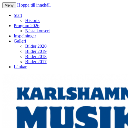
Hoppa till innehåll
Meny
Karlshamns Musikkår
Start
Historik
Program 2026
Nästa konsert
Inspelningar
Galleri
Bilder 2020
Bilder 2019
Bilder 2018
Bilder 2017
Länkar