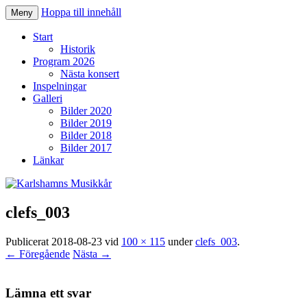
Hoppa till innehåll
Meny
Karlshamns Musikkår
Start
Historik
Program 2026
Nästa konsert
Inspelningar
Galleri
Bilder 2020
Bilder 2019
Bilder 2018
Bilder 2017
Länkar
clefs_003
Publicerat
2018-08-23
vid
100 × 115
under
clefs_003
.
← Föregående
Nästa →
Lämna ett svar