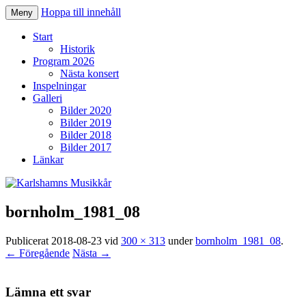
Hoppa till innehåll
Meny
Karlshamns Musikkår
Start
Historik
Program 2026
Nästa konsert
Inspelningar
Galleri
Bilder 2020
Bilder 2019
Bilder 2018
Bilder 2017
Länkar
bornholm_1981_08
Publicerat
2018-08-23
vid
300 × 313
under
bornholm_1981_08
.
← Föregående
Nästa →
Lämna ett svar