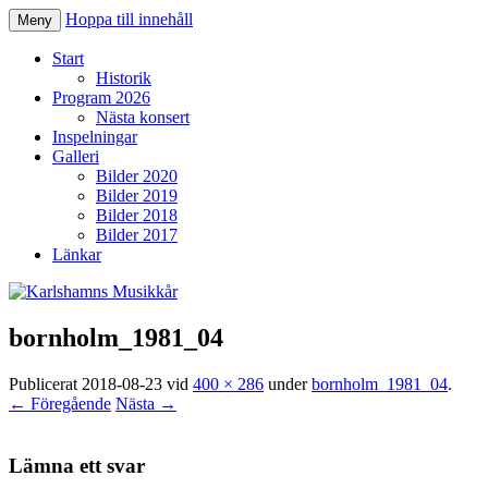
Hoppa till innehåll
Meny
Karlshamns Musikkår
Start
Historik
Program 2026
Nästa konsert
Inspelningar
Galleri
Bilder 2020
Bilder 2019
Bilder 2018
Bilder 2017
Länkar
bornholm_1981_04
Publicerat
2018-08-23
vid
400 × 286
under
bornholm_1981_04
.
← Föregående
Nästa →
Lämna ett svar