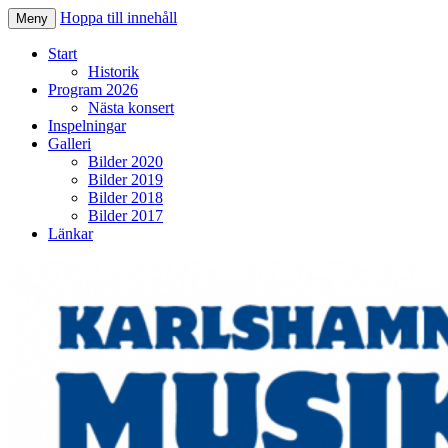
Hoppa till innehåll
Meny
Karlshamns Musikkår
Start
Historik
Program 2026
Nästa konsert
Inspelningar
Galleri
Bilder 2020
Bilder 2019
Bilder 2018
Bilder 2017
Länkar