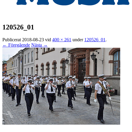
120526_01
Publicerat
2018-08-23
vid
400 × 261
under
120526_01
.
← Föregående
Nästa →