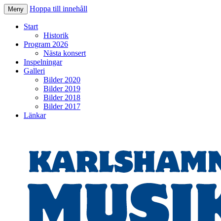
Hoppa till innehåll
Meny
Karlshamns Musikkår
Start
Historik
Program 2026
Nästa konsert
Inspelningar
Galleri
Bilder 2020
Bilder 2019
Bilder 2018
Bilder 2017
Länkar