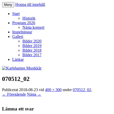
Hoppa till innehåll
Meny
Karlshamns Musikkår
Start
Historik
Program 2026
Nästa konsert
Inspelningar
Galleri
Bilder 2020
Bilder 2019
Bilder 2018
Bilder 2017
Länkar
070512_02
Publicerat
2018-08-23
vid
400 × 300
under
070512_02
.
← Föregående
Nästa →
Lämna ett svar