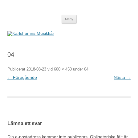
Karlshamns Musikkår
Hoppa
Meny
till
innehåll
04
Publicerat
2018-08-23
vid
600 × 450
under
04
.
← Föregående
Nästa →
Lämna ett svar
Din e-postadress kommer inte publiceras.
Obligatoriska fält är