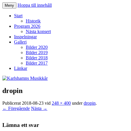
Hoppa till innehåll
Meny
Karlshamns Musikkår
Start
Historik
Program 2026
Nästa konsert
Inspelningar
Galleri
Bilder 2020
Bilder 2019
Bilder 2018
Bilder 2017
Länkar
dropin
Publicerat
2018-08-23
vid
248 × 400
under
dropin
.
← Föregående
Nästa →
Lämna ett svar