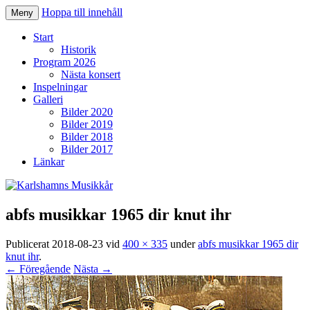
Hoppa till innehåll
Meny
Karlshamns Musikkår
Start
Historik
Program 2026
Nästa konsert
Inspelningar
Galleri
Bilder 2020
Bilder 2019
Bilder 2018
Bilder 2017
Länkar
abfs musikkar 1965 dir knut ihr
Publicerat
2018-08-23
vid
400 × 335
under
abfs musikkar 1965 dir
knut ihr
.
← Föregående
Nästa →