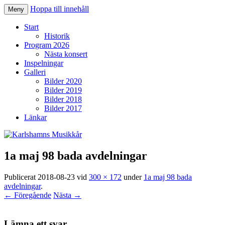
Hoppa till innehåll
Meny
Karlshamns Musikkår
Start
Historik
Program 2026
Nästa konsert
Inspelningar
Galleri
Bilder 2020
Bilder 2019
Bilder 2018
Bilder 2017
Länkar
1a maj 98 bada avdelningar
Publicerat
2018-08-23
vid
300 × 172
under
1a maj 98 bada
avdelningar
.
← Föregående
Nästa →
Lämna ett svar