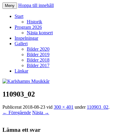
Hoppa till innehåll
Meny
Karlshamns Musikkår
Start
Historik
Program 2026
Nästa konsert
Inspelningar
Galleri
Bilder 2020
Bilder 2019
Bilder 2018
Bilder 2017
Länkar
110903_02
Publicerat
2018-08-23
vid
300 × 401
under
110903_02
.
← Föregående
Nästa →
Lämna ett svar