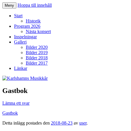
Hoppa till innehåll
Meny
Karlshamns Musikkår
Start
Historik
Program 2026
Nästa konsert
Inspelningar
Galleri
Bilder 2020
Bilder 2019
Bilder 2018
Bilder 2017
Länkar
Gastbok
Lämna ett svar
Gastbok
Detta inlägg postades den
2018-08-23
av
user
.