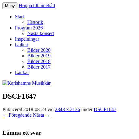
Hoppa till innehåll
Meny
Karlshamns Musikkår
Start
Historik
Program 2026
Nästa konsert
Inspelningar
Galleri
Bilder 2020
Bilder 2019
Bilder 2018
Bilder 2017
Länkar
DSCF1647
Publicerat
2018-08-23
vid
2848 × 2136
under
DSCF1647
.
← Föregående
Nästa →
Lämna ett svar