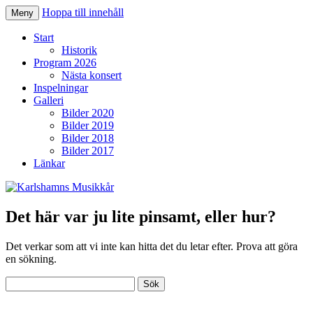
Hoppa till innehåll
Meny
Karlshamns Musikkår
Start
Historik
Program 2026
Nästa konsert
Inspelningar
Galleri
Bilder 2020
Bilder 2019
Bilder 2018
Bilder 2017
Länkar
Det här var ju lite pinsamt, eller hur?
Det verkar som att vi inte kan hitta det du letar efter. Prova att göra
en sökning.
Sök
efter: