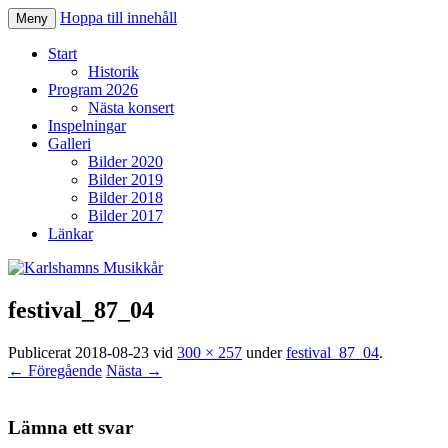
Hoppa till innehåll
Meny
Karlshamns Musikkår
Start
Historik
Program 2026
Nästa konsert
Inspelningar
Galleri
Bilder 2020
Bilder 2019
Bilder 2018
Bilder 2017
Länkar
festival_87_04
Publicerat
2018-08-23
vid
300 × 257
under
festival_87_04
.
← Föregående
Nästa →
Lämna ett svar