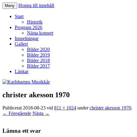
Hoppa till innehåll
Meny
Karlshamns Musikkår
Start
Historik
Program 2026
Nästa konsert
Inspelningar
Galleri
Bilder 2020
Bilder 2019
Bilder 2018
Bilder 2017
Länkar
christer akesson 1970
Publicerat
2018-08-23
vid
811 × 1024
under
christer akesson 1970
.
← Föregående
Nästa →
Lämna ett svar