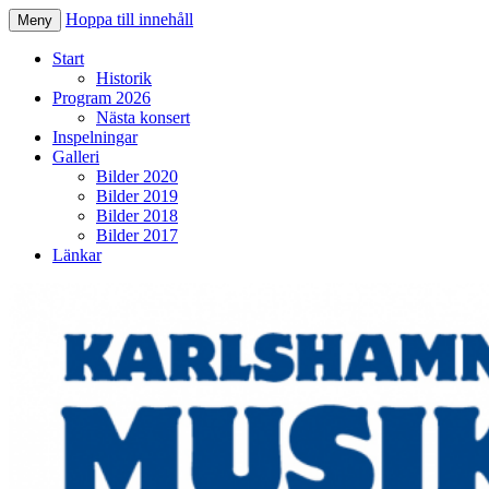
Hoppa till innehåll
Meny
Karlshamns Musikkår
Start
Historik
Program 2026
Nästa konsert
Inspelningar
Galleri
Bilder 2020
Bilder 2019
Bilder 2018
Bilder 2017
Länkar