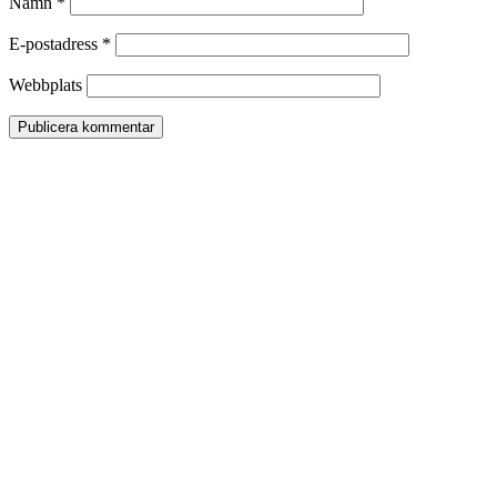
Namn
*
E-postadress
*
Webbplats