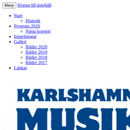
Hoppa till innehåll
Meny
Karlshamns Musikkår
Start
Historik
Program 2026
Nästa konsert
Inspelningar
Galleri
Bilder 2020
Bilder 2019
Bilder 2018
Bilder 2017
Länkar