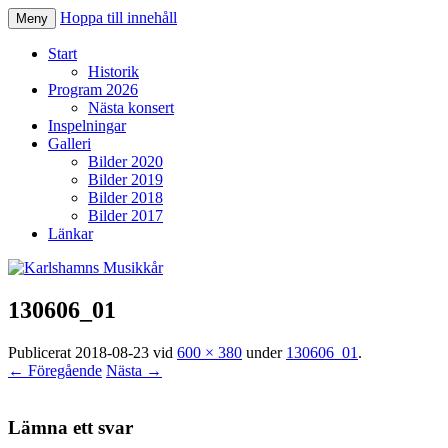
Hoppa till innehåll
Meny
Karlshamns Musikkår
Start
Historik
Program 2026
Nästa konsert
Inspelningar
Galleri
Bilder 2020
Bilder 2019
Bilder 2018
Bilder 2017
Länkar
130606_01
Publicerat
2018-08-23
vid
600 × 380
under
130606_01
.
← Föregående
Nästa →
Lämna ett svar