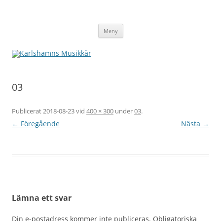
Karlshamns Musikkår
Hoppa
Meny
till
innehåll
03
Publicerat
2018-08-23
vid
400 × 300
under
03
.
← Föregående
Nästa →
Lämna ett svar
Din e-postadress kommer inte publiceras.
Obligatoriska